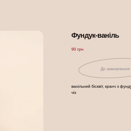
Фундук-ваніль
90
грн.
До замовлення
ванільний бісквіт, кранч з фу
чіз